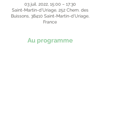
03 juil. 2022, 15:00 – 17:30
Saint-Martin-d'Uriage, 252 Chem. des
Buissons, 38410 Saint-Martin-d'Uriage,
France
Au programme
Nous cueillerons et cuisinerons ensemble
divers
recettes sauvages
que nous
dégusterons ensuite ensemble.
Une chose est sur : vous ne verez plus les
plantes de la même façon !
Atelier de 2h30. Boisson offerte.
Partager cet événement